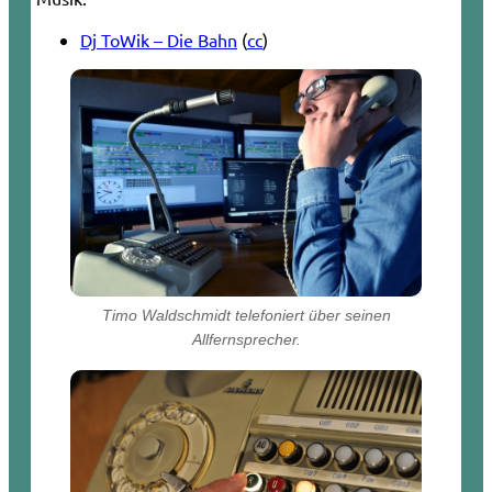
Dj ToWik – Die Bahn
(
cc
)
Timo Waldschmidt telefoniert über seinen
Allfernsprecher.