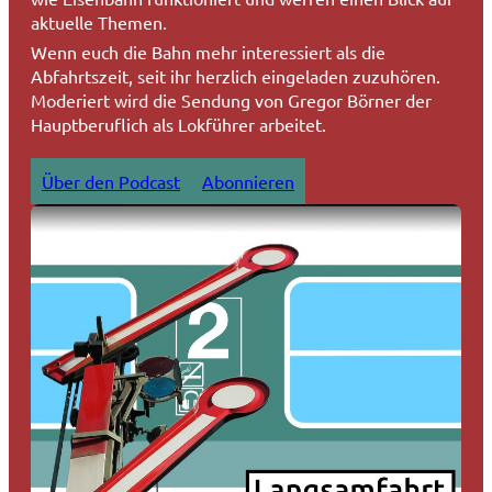
aktuelle Themen.
Wenn euch die Bahn mehr interessiert als die
Abfahrtszeit, seit ihr herzlich eingeladen zuzuhören.
Moderiert wird die Sendung von Gregor Börner der
Hauptberuflich als Lokführer arbeitet.
Über den Podcast
Abonnieren