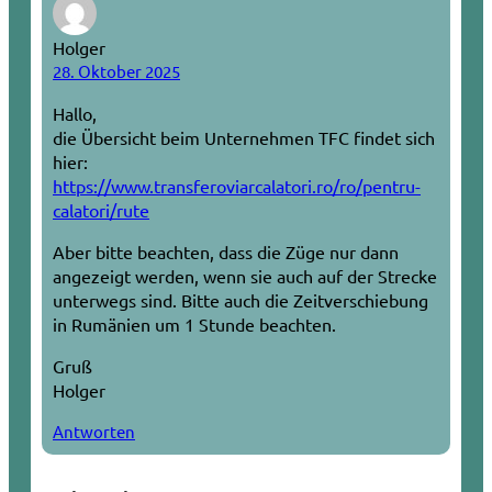
Holger
28. Oktober 2025
Hallo,
die Übersicht beim Unternehmen TFC findet sich
hier:
https://www.transferoviarcalatori.ro/ro/pentru-
calatori/rute
Aber bitte beachten, dass die Züge nur dann
angezeigt werden, wenn sie auch auf der Strecke
unterwegs sind. Bitte auch die Zeitverschiebung
in Rumänien um 1 Stunde beachten.
Gruß
Holger
Antworten