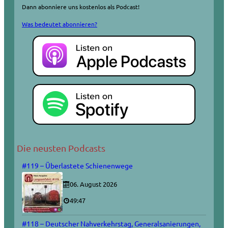
Dann abonniere uns kostenlos als Podcast!
Was bedeutet abonnieren?
Die neusten Podcasts
#119 – Überlastete Schienenwege
06. August 2026
49:47
#118 – Deutscher Nahverkehrstag, Generalsanierungen,