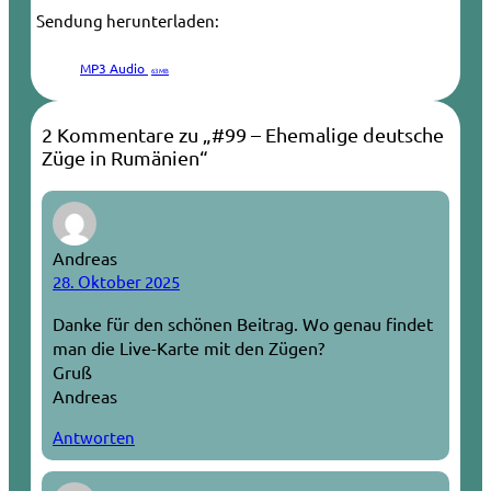
Sendung herunterladen:
MP3 Audio
63 MB
2 Kommentare zu „#99 – Ehemalige deutsche
Züge in Rumänien“
Andreas
28. Oktober 2025
Danke für den schönen Beitrag. Wo genau findet
man die Live-Karte mit den Zügen?
Gruß
Andreas
Antworten