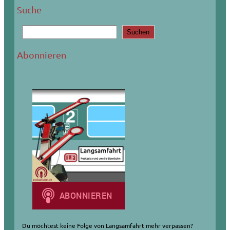
Suche
S
Suchen
u
c
Abonnieren
h
e
n
Du möchtest keine Folge von Langsamfahrt mehr verpassen?