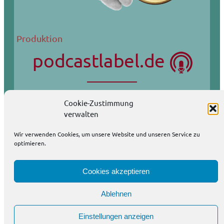
Produktion
Wir produzieren Podcasts auch in Ihrem Auftrag.
Cookie-Zustimmung
Podcasts eignen sich wunderbar als Öffentlichkeitsarbeit.
verwalten
weitere Informationen
Wir verwenden Cookies, um unsere Website und unseren Service zu
optimieren.
Cookies akzeptieren
Impressum / Datenschutzerklärung
Ablehnen
Einstellungen anzeigen