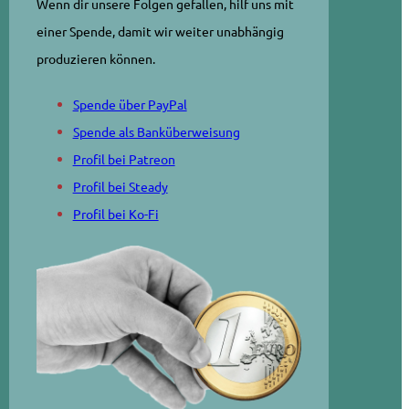
Wenn dir unsere Folgen gefallen, hilf uns mit
einer Spende, damit wir weiter unabhängig
produzieren können.
Spende über PayPal
Spende als Banküberweisung
Profil bei Patreon
Profil bei Steady
Profil bei Ko-Fi