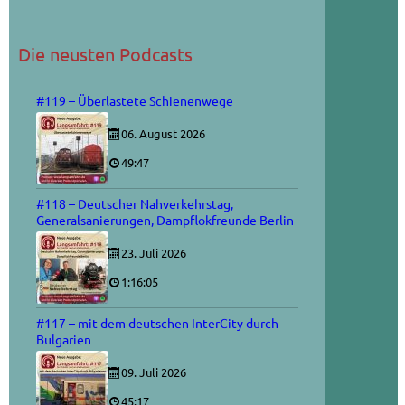
Die neusten Podcasts
#119 – Überlastete Schienenwege
06. August 2026
49:47
#118 – Deutscher Nahverkehrstag,
Generalsanierungen, Dampflokfreunde Berlin
23. Juli 2026
1:16:05
#117 – mit dem deutschen InterCity durch
Bulgarien
09. Juli 2026
45:17