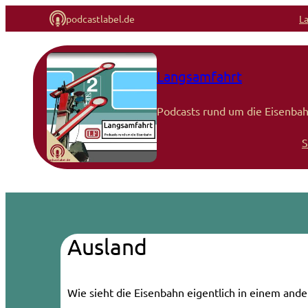
podcastlabel.de
L
Zum
Inhalt
Langsamfahrt
springen
Podcasts rund um die Eisenbah
S
Ausland
Wie sieht die Eisenbahn eigentlich in einem and