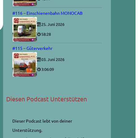
#116 – Einschienenbahn MONOCAB
25. Juni 2026
58:28
#115 – Güterverkehr
03. Juni 2026
3:06:09
Diesen Podcast Unterstützen
Dieser Podcast lebt von deiner
Unterstützung.