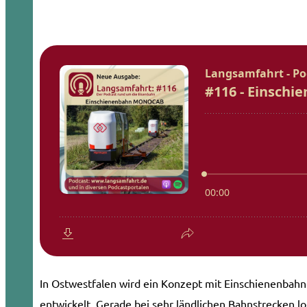
In Ostwestfalen wird ein Konzept mit Einschienenbah
entwickelt. Gerade bei sehr ländlichen Bahnstrecken lo