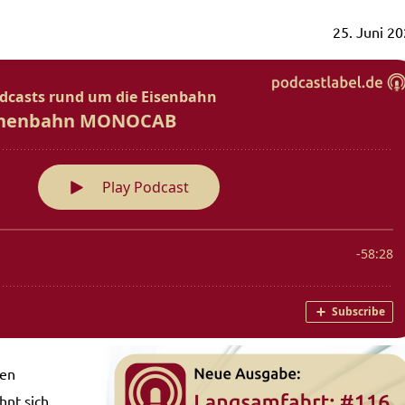
25. Juni 2
nen
hnt sich