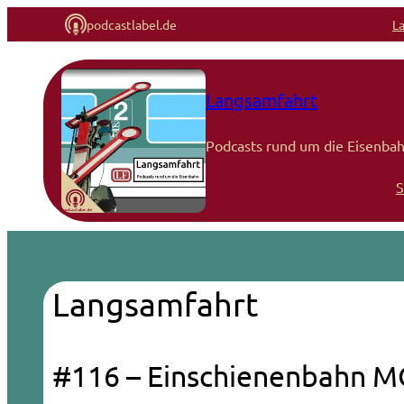
podcastlabel.de
L
Langsamfahrt
Podcasts rund um die Eisenbah
S
Langsamfahrt
#116 – Einschienenbahn