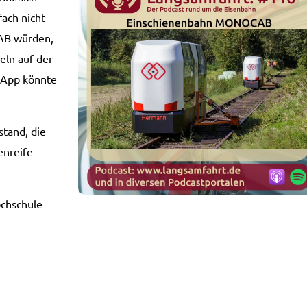
fach nicht
AB würden,
eln auf der
r App könnte
stand, die
enreife
ochschule