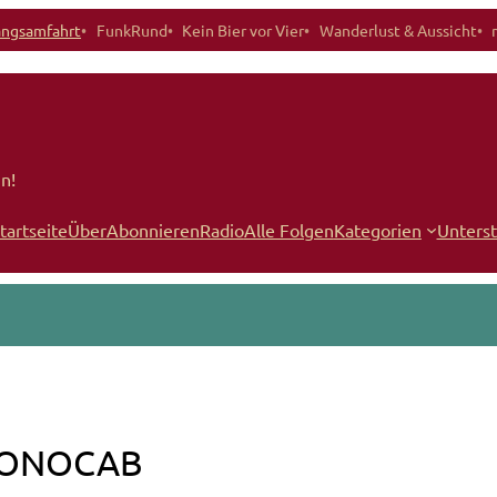
angsamfahrt
FunkRund
Kein Bier vor Vier
Wanderlust & Aussicht
n!
tartseite
Über
Abonnieren
Radio
Alle Folgen
Kategorien
Unters
 MONOCAB