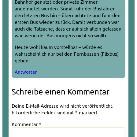
Bahnhof genutzt oder private Zimmer
angemietet wurden. Somit fuhr der Busfahrer
den letzten Bus hin – übernachtete und fuhr den
ersten Bus wieder zurück. Damit verbunden war
auch die Tatsache, dass er auf sich allein gelassen
war, wenn der Bus morgens nicht so wollte …
Heute wohl kaum vorstellbar – würde es
wahrscheinlich nur bei den Fernbussen (Flixbus)
geben.
Antworten
Schreibe einen Kommentar
Deine E-Mail-Adresse wird nicht veröffentlicht.
Erforderliche Felder sind mit
*
markiert
Kommentar
*