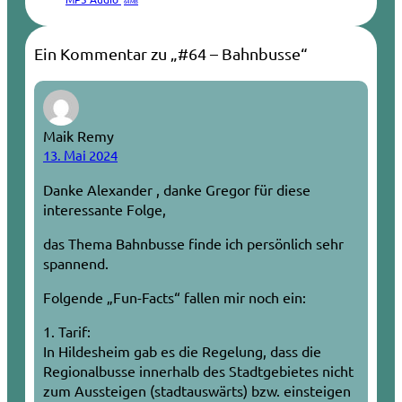
64 MB
Ein Kommentar zu „#64 – Bahnbusse“
Maik Remy
13. Mai 2024
Danke Alexander , danke Gregor für diese
interessante Folge,
das Thema Bahnbusse finde ich persönlich sehr
spannend.
Folgende „Fun-Facts“ fallen mir noch ein:
1. Tarif:
In Hildesheim gab es die Regelung, dass die
Regionalbusse innerhalb des Stadtgebietes nicht
zum Aussteigen (stadtauswärts) bzw. einsteigen