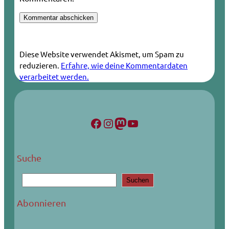
Diese Website verwendet Akismet, um Spam zu
reduzieren.
Erfahre, wie deine Kommentardaten
verarbeitet werden.
Facebook
Instagram
Mastodon
YouTube
Suche
S
Suchen
u
c
Abonnieren
h
e