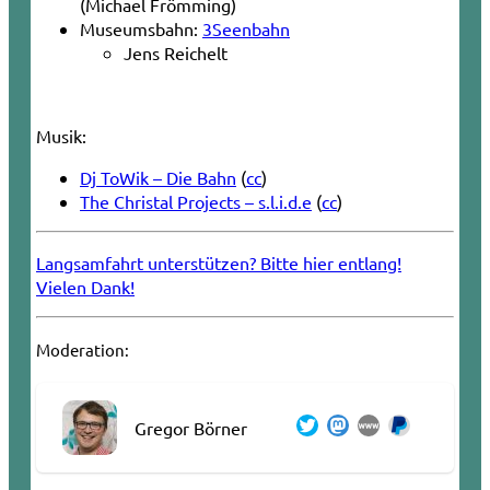
(Michael Frömming)
Museumsbahn:
3Seenbahn
Jens Reichelt
Musik:
Dj ToWik – Die Bahn
(
cc
)
The Christal Projects – s.l.i.d.e
(
cc
)
Langsamfahrt unterstützen? Bitte hier entlang!
Vielen Dank!
Moderation:
Gregor Börner