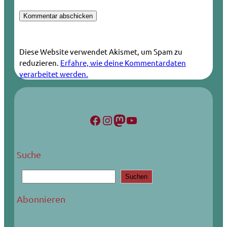
Diese Website verwendet Akismet, um Spam zu
reduzieren.
Erfahre, wie deine Kommentardaten
verarbeitet werden.
Facebook
Instagram
Mastodon
YouTube
Suche
S
Suchen
u
c
Abonnieren
h
e