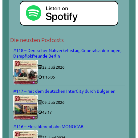
Die neusten Podcasts
#118 – Deutscher Nahverkehrstag, Generalsanierungen,
Dampflokfreunde Berlin
23. Juli 2026
1:16:05
#117 – mit dem deutschen InterCity durch Bulgarien
09. Juli 2026
45:17
#116 – Einschienenbahn MONOCAB
25. Juni 2026