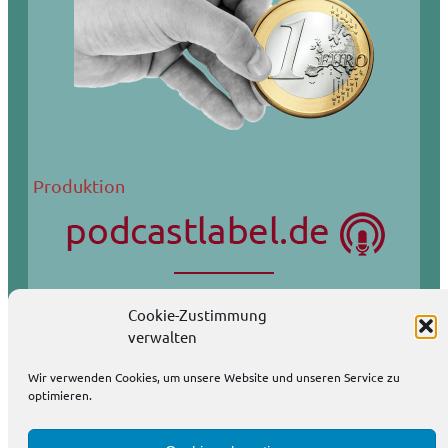
Produktion
Wir produzieren Podcasts auch in Ihrem Auftrag.
Cookie-Zustimmung
Podcasts eignen sich wunderbar als Öffentlichkeitsarbeit.
verwalten
weitere Informationen
Wir verwenden Cookies, um unsere Website und unseren Service zu
optimieren.