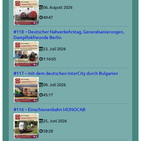
06. August 2026
49:47
#118 – Deutscher Nahverkehrstag, Generalsanierungen,
Dampflokfreunde Berlin
23. Juli 2026
1:16:05
#117 – mit dem deutschen InterCity durch Bulgarien
09. Juli 2026
45:17
#116 – Einschienenbahn MONOCAB
25. Juni 2026
58:28